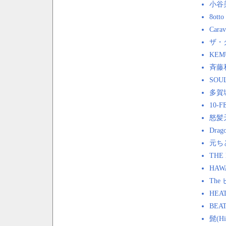
小谷美
8otto
Carav
ザ・
KEM
斉藤
SOU
多賀城
10-F
怒髪
Drag
元ち
THE
HAW
The
HEA
BEA
髭(Hi