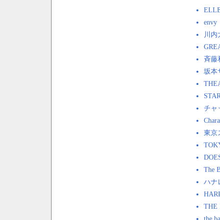
ELL
envy
川内
GRE
斉藤
坂本サト
THE
STA
チャ
Chara
東京
TOKY
DOE
The B
ハナ
HAR
THE
the b