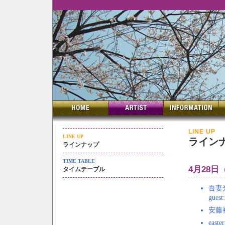
LINE UP
LINE UP
ライン
ラインナップ
TIME TABLE
4月28日
タイムテーブル
吾妻光良
guest:
安藤
easte