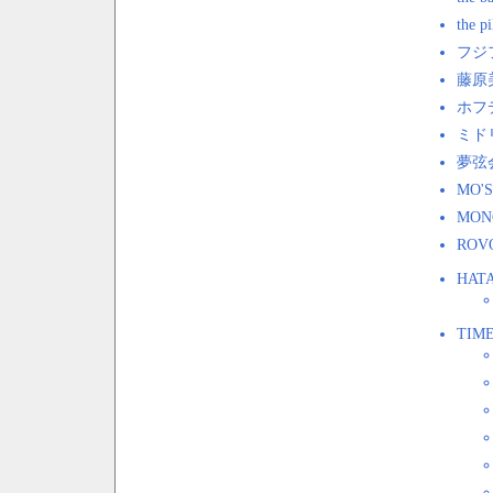
the p
フジ
藤原
ホフ
ミド
夢弦
MO'
MON
ROV
HAT
TIME