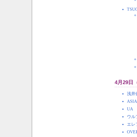
TS
4月29日
浅井
ASI
UA
ウル
エレ
OVE