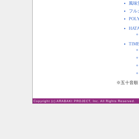
風味
フル
POLY
HAT
TIME
※五十音順
Copyright (c) ARABAKI PROJECT, Inc. All Rights Reserved.